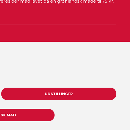
erveres der mad lavet på en grønlandsk måde til 75 kr.
UDSTILLINGER
SK MAD