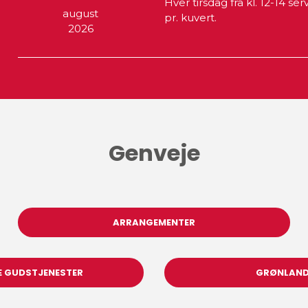
Hver tirsdag fra kl. 12-14 s
august
pr. kuvert.
2026
Genveje
ARRANGEMENTER
 GUDSTJENESTER
GRØNLAND