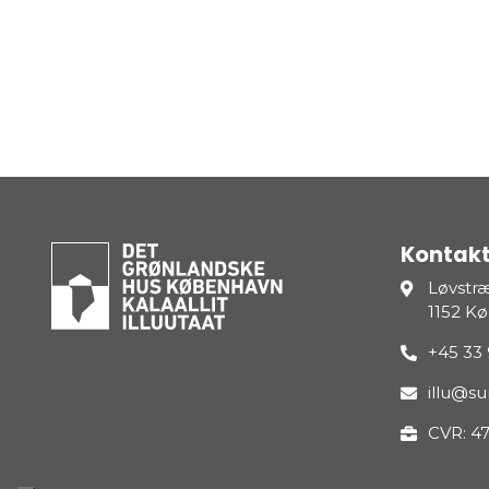
Kontakt
Løvstr
1152 K
+45 33 
illu@s
CVR: 4