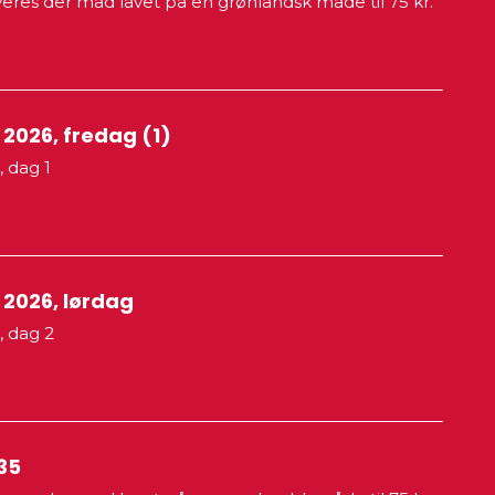
erveres der mad lavet på en grønlandsk måde til 75 kr.
026, fredag (1)
 dag 1
2026, lørdag
 dag 2
35