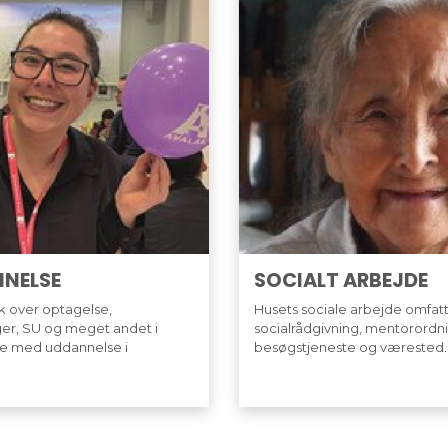
NELSE
SOCIALT ARBEJDE
k over optagelse,
Husets sociale arbejde omfatte
er, SU og meget andet i
socialrådgivning, mentorordni
se med uddannelse i
besøgstjeneste og værested.