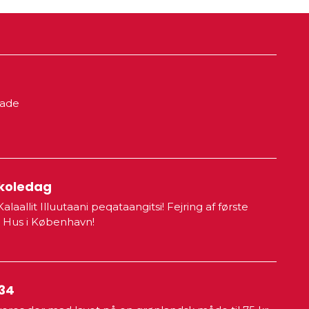
rade
skoledag
laallit Illuutaani peqataangitsi! Fejring af første
e Hus i København!
34