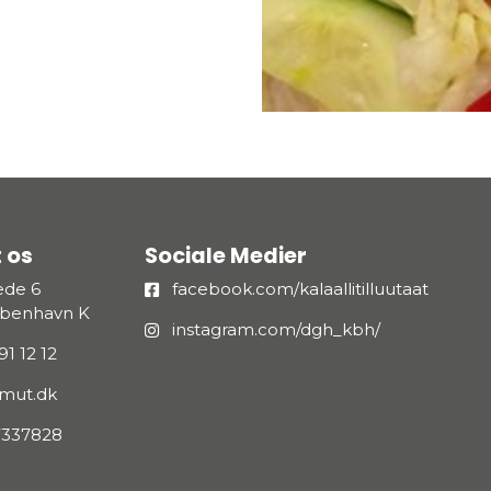
 os
Sociale Medier
æde 6
facebook.com/kalaallitilluutaat
øbenhavn K
instagram.com/dgh_kbh/
91 12 12
umut.dk
7337828