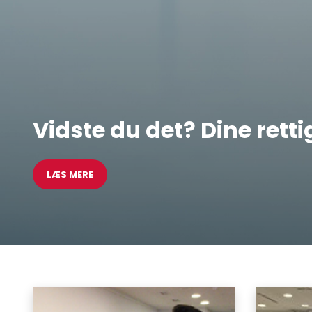
Atualeqqaarneq!
Første skoledag
!
LÆS MERE