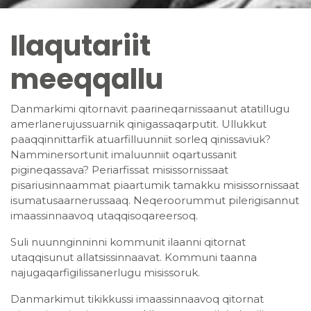
Ilaqutariit
meeqqallu
Danmarkimi qitornavit paarineqarnissaanut atatillugu
amerlanerujussuarnik qinigassaqarputit. Ullukkut
paaqqinnittarfik atuarfilluunniit sorleq qinissaviuk?
Namminersortunit imaluunniit oqartussanit
pigineqassava? Periarfissat misissornissaat
pisariusinnaammat piaartumik tamakku misissornissaat
isumatusaarnerussaaq. Neqeroorummut pilerigisannut
imaassinnaavoq utaqqisoqareersoq.
Suli nuunnginninni kommunit ilaanni qitornat
utaqqisunut allatsissinnaavat. Kommuni taanna
najugaqarfigilissanerlugu misissoruk.
Danmarkimut tikikkussi imaassinnaavoq qitornat