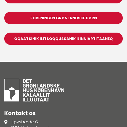
FORENINGEN GRØNLANDSKE BØRN
OQAATSINIK ILITSOQQUSSANIK ILINNIARTITAANEQ
Kontakt os
Løvstræde 6