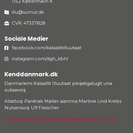
1152 København K
illu@sumut.dk
CVR: 47337828
Sociale Medier
facebook.com/kalaallitilluutaat
instagram.com/dgh_kbh/
Kenddanmark.dk
Danmarkimi Kalaallit Illuutaat peqatigalugit una
suliaavoq.
Allattoq: Panêrak Møller aamma Martine Lind Krebs
Nutserisoq: Ulf Fleischer
kenddanmark pillugu quppersagaq (qallunaatut)