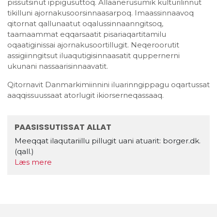
pissutsinut ippigusuttoq. Allaanerusumik kulturilinnut
tikilluni ajornakusoorsinnaasarpoq. Imaassinnaavoq
qitornat qallunaatut oqalussinnaanngitsoq,
taamaammat eqqarsaatit pisariaqartitamilu
oqaatiginissai ajornakusoortillugit. Neqeroorutit
assigiinngitsut iluaqutigisinnaasatit quppernerni
ukunani nassaarisinnaavatit.
Qitornavit Danmarkimiinnini iluarinngippagu oqartussat
aaqqissuussaat atorlugit ikiorserneqassaaq.
PAASISSUTISSAT ALLAT
Meeqqat ilaqutariillu pillugit uani atuarit: borger.dk.
(qall.)
Læs mere