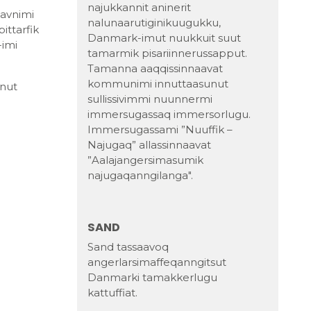
najukkannit aninerit
havnimi
nalunaarutiginikuugukku,
ittarfik
Danmark-imut nuukkuit suut
-imi
tamarmik pisariinnerussapput.
Tamanna aaqqissinnaavat
kommunimi innuttaasunut
unut
sullissivimmi nuunnermi
immersugassaq immersorlugu.
Immersugassami ”Nuuffik –
Najugaq” allassinnaavat
”Aalajangersimasumik
najugaqanngilanga".
SAND
Sand tassaavoq
angerlarsimaffeqanngitsut
Danmarki tamakkerlugu
kattuffiat.