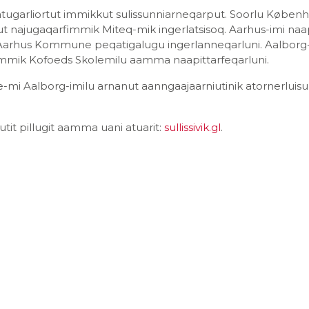
t atugarliortut immikkut sulissunniarneqarput. Soorlu Køben
nut najugaqarfimmik Miteq-mik ingerlatsisoq. Aarhus-imi naap
 Aarhus Kommune peqatigalugu ingerlanneqarluni. Aalborg
ilimmik Kofoeds Skolemilu aamma naapittarfeqarluni.
mi Aalborg-imilu arnanut aanngaajaarniutinik atornerluis
it pillugit aamma uani atuarit:
sullissivik.gl
.