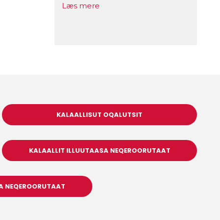
Læs mere
KALAALLISUT OQALUTSIT
KALAALLIT ILLUUTAASA NEQEROORUTAAT
SA NEQEROORUTAAT