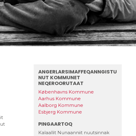
ANGERLARSIMAFFEQANNGISTU
NUT KOMMUNET
NEQEROORUTAAT
Københavns Kommune
Aarhus Kommune
Aalborg Kommune
Esbjerg Kommune
it
PINGAARTOQ
ut
Kalaallit Nunaanniit nuutsinnak