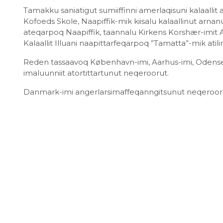
Tamakku saniatigut sumiiffinni amerlaqisuni kalaalli
Kofoeds Skole, Naapiffik-mik kiisalu kalaallinut arna
ateqarpoq Naapiffik, taannalu Kirkens Korshær-imit
Kalaallit Illuani naapittarfeqarpoq ”Tamatta”-mik at
Reden tassaavoq København-imi, Aarhus-imi, Odense-
imaluunniit atortittartunut neqeroorut.
Danmark-imi angerlarsimaffeqanngitsunut neqeroorut