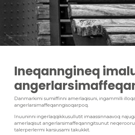
Ineqanngineq imalu
angerlarsimaffeqa
Danmarkimi sumiiffinni amerlaqisuni, ingammilli illo
angerlarsimaffeqanngisoqarpoq.
Inuuninni ingerlaqqikkusullutit imaassinnaavoq najuga
amerlaqisut angerlarsimaffeqanngitsunut neqeroor
talerperlermi karsiusami takukkit.