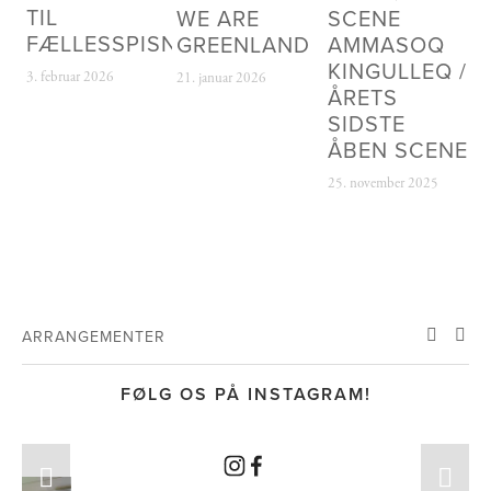
TIL
WE ARE
SCENE
0
FÆLLESSPISNING
GREENLAND
AMMASOQ
20
KINGULLEQ /
3. februar 2026
21. januar 2026
ÅRETS
SIDSTE
ÅBEN SCENE
25. november 2025
ARRANGEMENTER
FØLG OS PÅ INSTAGRAM!