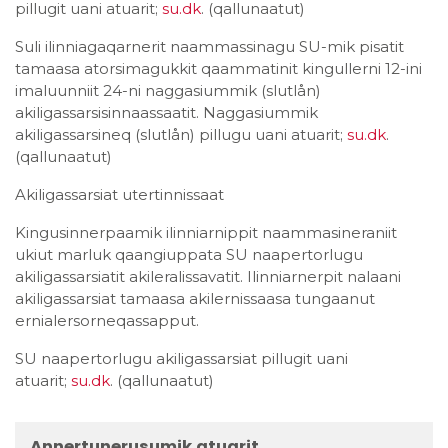
pillugit uani atuarit;
su.dk
. (qallunaatut)
Suli ilinniagaqarnerit naammassinagu SU-mik pisatit
tamaasa atorsimagukkit qaammatinit kingullerni 12-ini
imaluunniit 24-ni naggasiummik (slutlån)
akiligassarsisinnaassaatit. Naggasiummik
akiligassarsineq (slutlån) pillugu uani atuarit;
su.dk
.
(qallunaatut)
Akiligassarsiat utertinnissaat
Kingusinnerpaamik ilinniarnippit naammasineraniit
ukiut marluk qaangiuppata SU naapertorlugu
akiligassarsiatit akileralissavatit. Ilinniarnerpit nalaani
akiligassarsiat tamaasa akilernissaasa tungaanut
ernialersorneqassapput.
SU naapertorlugu akiligassarsiat pillugit uani
atuarit;
su.dk
. (qallunaatut)
Annertunerusumik atuarit