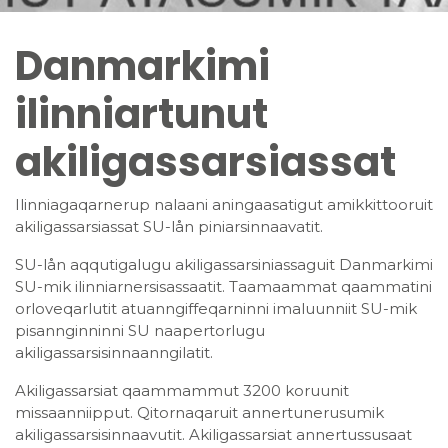
Danmarkimi
ilinniartunut
akiligassarsiassat
Ilinniagaqarnerup nalaani aningaasatigut amikkittooruit
akiligassarsiassat SU-lån piniarsinnaavatit.
SU-lån aqqutigalugu akiligassarsiniassaguit Danmarkimi
SU-mik ilinniarnersisassaatit. Taamaammat qaammatini
orloveqarlutit atuanngiffeqarninni imaluunniit SU-mik
pisannginninni SU naapertorlugu
akiligassarsisinnaanngilatit.
Akiligassarsiat qaammammut 3200 koruunit
missaanniipput. Qitornaqaruit annertunerusumik
akiligassarsisinnaavutit. Akiligassarsiat annertussusaat